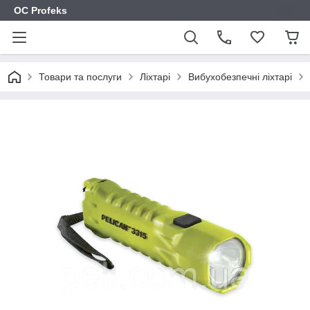
OC Profeks
Товари та послуги
Ліхтарі
Вибухобезпечні ліхтарі