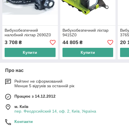
Вибухобезпечний
Вибухобезпечний ліхтар
Вибу
налобний ліхтар 2690Z0
9415Z0
376
3 708
44 805
20 
₴
₴
Купити
Купити
Про нас
Рейтинг не сформований
Менше 5 відгуків за останній рік
Працює з 14.12.2012
м. Київ
пер. Феодосийский 14, оф. 2, Київ, Україна
Контакти