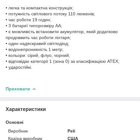
• легка та компактна конструкція;
• потужність світлового потоку 110 люменів;
• час роботи 19 годин;
• 3 батареї типорозміру AA;
• є можливість встановити акумулятор, який додатково
продовжить час роботи ліхтаря;
• один надяскравий світлодіод;
• водонепроникність 1 метр;
• кольори: сірий, флуо, чорний;
• відповідає категорії 1 (зона 0) за класифікацією ATEX;
• ударостійкі.
Приховати
Характеристики
Основні
Виробник
Peli
Країна виробник
США