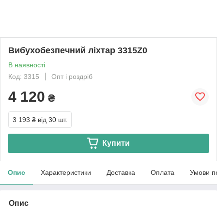
Вибухобезпечний ліхтар 3315Z0
В наявності
Код: 3315
Опт і роздріб
4 120
₴
3 193 ₴
від 30 шт.
Купити
Опис
Характеристики
Доставка
Оплата
Умови п
Опис