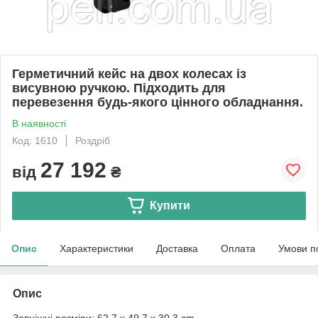
Герметичний кейс на двох колесах із
висувною ручкою. Підходить для
перевезення будь-якого цінного обладнання.
В наявності
Код: 1610
Роздріб
27 192
від
₴
Купити
Опис
Характеристики
Доставка
Оплата
Умови п
Опис
Зовнішні розміри: 62.7 x 49.7 x 30.3 cm