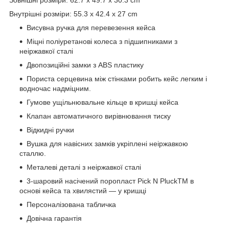
Внутрішні розміри: 55.3 x 42.4 x 27 cm
Висувна ручка для перевезення кейса
Міцні поліуретанові колеса з підшипниками з
неіржавкої сталі
Двопозиційні замки з ABS пластику
Пориста серцевина між стінками робить кейс легким і
водночас надміцним.
Гумове ущільнювальне кільце в кришці кейса
Клапан автоматичного вирівнювання тиску
Відкидні ручки
Вушка для навісних замків укріплені неіржавкою
сталлю.
Металеві деталі з неіржавкої сталі
3-шаровий насічений поропласт Pick N PluckTM в
основі кейса та хвилястий — у кришці
Персоналізована табличка
Довічна гарантія