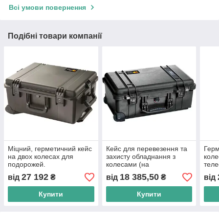
Всі умови повернення
Подібні товари компанії
Міцний, герметичний кейс
Кейс для перевезення та
Герм
на двох колесах для
захисту обладнання з
коле
подорожей.
колесами (на
теле
кулькопідшипниках) і
27 192
18 385,50
від
₴
від
₴
від
висувною ручкою.
Купити
Купити