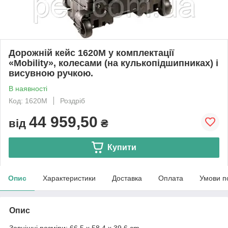
Дорожній кейс 1620M у комплектації
«Mobility», колесами (на кулькопідшипниках) і
висувною ручкою.
В наявності
Код: 1620M
Роздріб
44 959,50
від
₴
Купити
Опис
Характеристики
Доставка
Оплата
Умови п
Опис
Зовнішні розміри: 66.5 x 58.4 x 39.6 cm