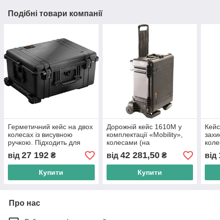
Подібні товари компанії
Герметичний кейс на двох
Дорожній кейс 1610M у
Кейс
колесах із висувною
комплектації «Mobility»,
захи
ручкою. Підходить для
колесами (на
коле
перевезення будь-якого
кулькопідшипниках) і
куль
27 192
42 281,50
від
₴
від
₴
від
цінного обладнання.
висувною ручкою.
вису
Купити
Купити
Про нас