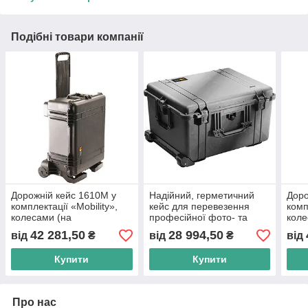
Подібні товари компанії
Дорожній кейс 1610M у
Надійний, герметичний
Доро
комплектації «Mobility»,
кейс для перевезення
комп
колесами (на
професійної фото- та
коле
кулькопідшипниках) і
відеотехніки.
куль
42 281,50
28 994,50
від
₴
від
₴
від
висувною ручкою.
вису
Купити
Купити
Про нас