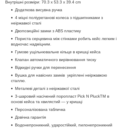
Внутрішні розміри: 70.3 x 53.3 x 39.4 cm
Додаткова висувна ручка
4 міцні поліуретанові колеса з підшипниками з
неіржавкої сталі
Двопозиційні замки з ABS пластику
Пориста серцевина між стінками робить кейс легким і
водночас надміцним.
Гумове ущільнювальне кільце в кришці кейса
Клапан автоматичного вирівнювання тиску
Відкидні ручки для перенесення
Вушка для навісних замків укріплені неіржавкою
сталлю.
Металеві деталі з неіржавкої сталі
3-шаровий насічений поропласт Pick N PluckTM в
основі кейса та хвилястий — у кришці
Персоналізована табличка
Довічна гарантія
Водонепроникний, ударостійкий, пилонепроникний