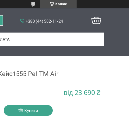
Кошик
+380 (44) 502-11-24
ПЛАТА
Кейс1555 PeliTM Air
від
23 690 ₴
Купити
4