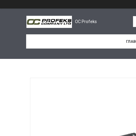
OC Profeks
ГЛА