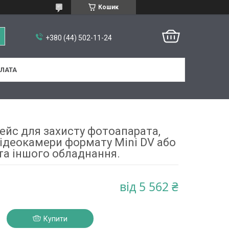
Кошик
+380 (44) 502-11-24
ПЛАТА
ейс для захисту фотоапарата,
відеокамери формату Mini DV або
та іншого обладнання.
від
5 562 ₴
Купити