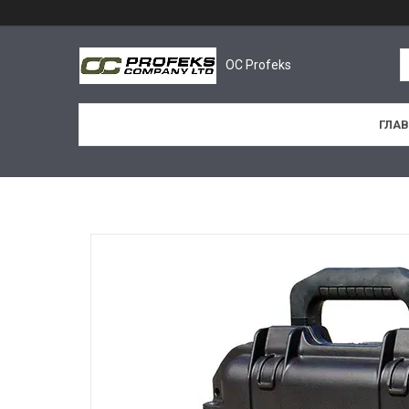
OC Profeks
ГЛА